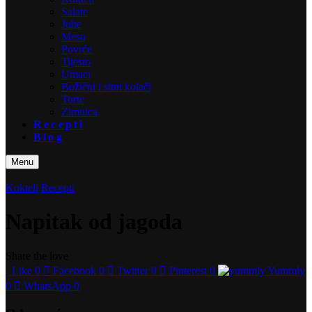
Salate
Juhe
Meso
Povrće
Tijesto
Umaci
Božićni i sitni kolači
Torte
Zimnica
Recepti
Blog
Menu
Kokteli
Recepti
Napitak od jagoda
Share the love
Like
0
Facebook
0
Twitter
0
Pinterest
0
Yummly
0
WhatsApp
0