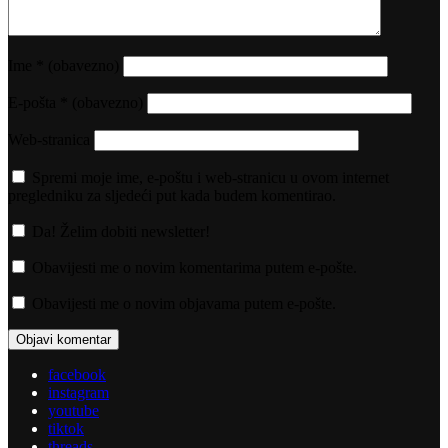
Ime
* (obavezno)
E-pošta
* (obavezno)
Web-stranica
Spremi moje ime, e-poštu i web-stranicu u ovom internet
pregledniku za sljedeći put kada budem komentirao.
Da! Želim dobiti newsletter!
Obavijesti me o novim komentarima putem e-pošte.
Obavijesti me o novim objavama putem e-pošte.
facebook
instagram
youtube
tiktok
threads