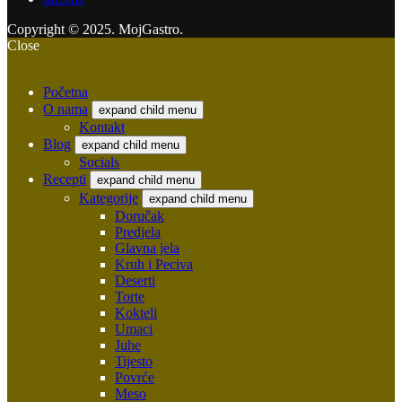
Copyright © 2025. MojGastro.
Close
Početna
O nama
expand child menu
Kontakt
Blog
expand child menu
Socials
Recepti
expand child menu
Kategorije
expand child menu
Doručak
Predjela
Glavna jela
Kruh i Peciva
Deserti
Torte
Kokteli
Umaci
Juhe
Tijesto
Povrće
Meso