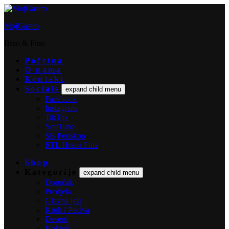
MojGastro
Brzo & Fino
Početna
O nama
Kontakt
Socials
expand child menu
Facebook
Instagram
TikTok
YouTube
SB Periskop
RTL Hrana Fina
Shop
Kategorije
expand child menu
Doručak
Predjela
Glavna jela
Kruh i Peciva
Deserti
Kokteli