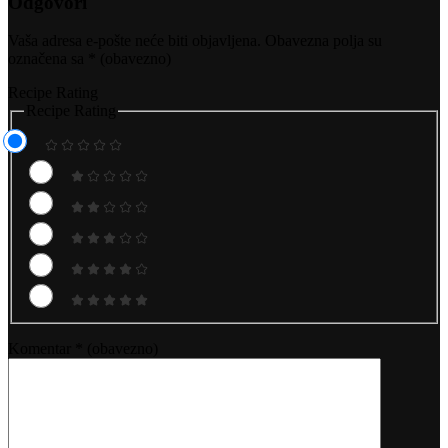
Odgovori
Vaša adresa e-pošte neće biti objavljena.
Obavezna polja su
označena sa
* (obavezno)
Recipe Rating
Recipe Rating
Komentar
* (obavezno)