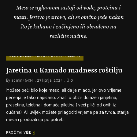
Meso
se uglavnom sastoji od vode, proteina i
masti. Jestivo je sirovo, ali se obično jede nakon
što je kuhano i začinjeno ili obrađeno na
različite načine.
GLAVNA JELA
MESO
POVRĆE
RECEPTI
Jaretina u Kamado madness roštilju
By
admin46434
27 lipnja, 2024
0
Možete peći bilo koje meso, ali da je mlado, jer ovo vrijeme
pečenja je tako napisano. Znači u obzir dolaze i janjetina,
prasetina, teletina i domaća piletina ( veći pilići od onih iz
dućana). Ali uvijek možete prilagoditi vrijeme pa za tvrđa, starija
mesa i produžiti ga po potrebi.
PROČITAJ VIŠE