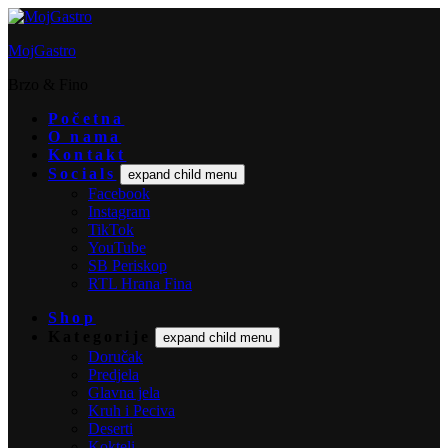
MojGastro
Brzo & Fino
Početna
O nama
Kontakt
Socials
expand child menu
Facebook
Instagram
TikTok
YouTube
SB Periskop
RTL Hrana Fina
Shop
Kategorije
expand child menu
Doručak
Predjela
Glavna jela
Kruh i Peciva
Deserti
Kokteli