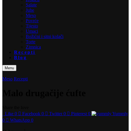
Salate
Juhe
Meso
Povrće
Tijesto
Umaci
Božićni i sitni kolači
Torte
Zimnica
Recepti
Blog
Menu
Meso
Recepti
Malo drugačije ćufte
Share the love
Like
0
Facebook
0
Twitter
0
Pinterest
0
Yummly
0
WhatsApp
0