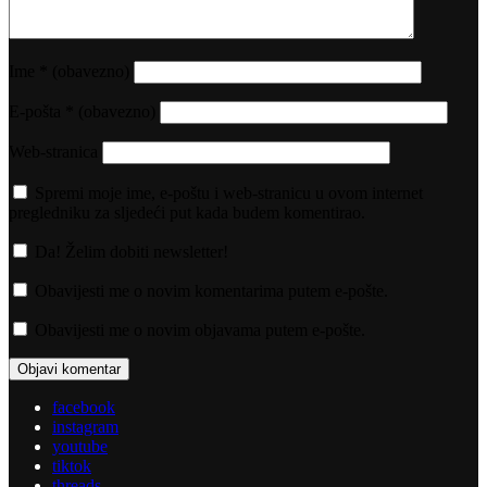
Ime
* (obavezno)
E-pošta
* (obavezno)
Web-stranica
Spremi moje ime, e-poštu i web-stranicu u ovom internet
pregledniku za sljedeći put kada budem komentirao.
Da! Želim dobiti newsletter!
Obavijesti me o novim komentarima putem e-pošte.
Obavijesti me o novim objavama putem e-pošte.
facebook
instagram
youtube
tiktok
threads