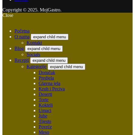
Copyright © 2025. MojGastro.
Close
Početna
O nama
expand child menu
Kontakt
Blog
expand child menu
Socials
Recepti
expand child menu
Kategorije
expand child menu
Doručak
Predjela
Glavna jela
Kruh i Peciva
Deserti
Torte
Kokteli
Umaci
Juhe
Tijesto
Povrće
Meso