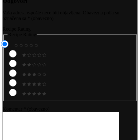
Odgovori
Vaša adresa e-pošte neće biti objavljena.
Obavezna polja su
označena sa
* (obavezno)
Recipe Rating
Recipe Rating
Komentar
* (obavezno)