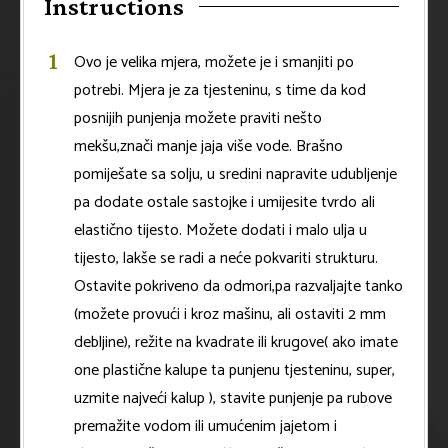
Instructions
Ovo je velika mjera, možete je i smanjiti po
potrebi. Mjera je za tjesteninu, s time da kod
posnijih punjenja možete praviti nešto
mekšu,znači manje jaja više vode. Brašno
pomiješate sa solju, u sredini napravite udubljenje
pa dodate ostale sastojke i umijesite tvrdo ali
elastično tijesto. Možete dodati i malo ulja u
tijesto, lakše se radi a neće pokvariti strukturu.
Ostavite pokriveno da odmori,pa razvaljajte tanko
(možete provući i kroz mašinu, ali ostaviti 2 mm
debljine), režite na kvadrate ili krugove( ako imate
one plastične kalupe ta punjenu tjesteninu, super,
uzmite najveći kalup ), stavite punjenje pa rubove
premažite vodom ili umućenim jajetom i