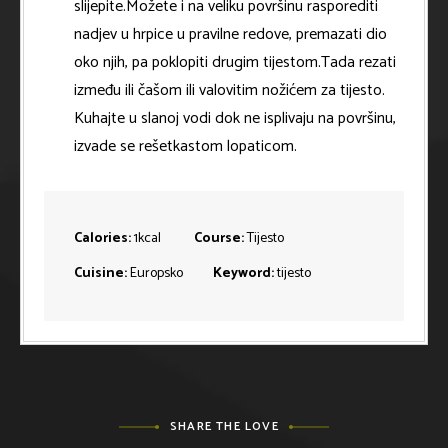
slijepite.Možete i na veliku površinu rasporediti
nadjev u hrpice u pravilne redove, premazati dio
oko njih, pa poklopiti drugim tijestom.Tada rezati
između ili čašom ili valovitim nožićem za tijesto.
Kuhajte u slanoj vodi dok ne isplivaju na površinu,
izvade se rešetkastom lopaticom.
Calories:
1
kcal
Course:
Tijesto
Cuisine:
Europsko
Keyword:
tijesto
SHARE THE LOVE