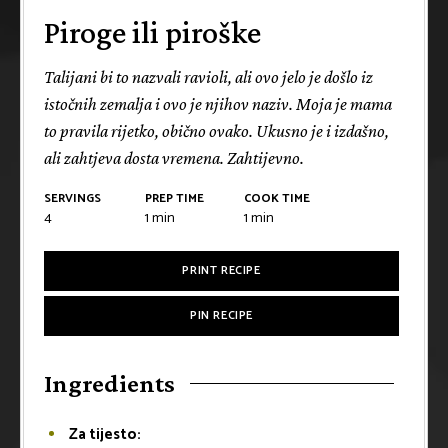
Piroge ili piroške
Talijani bi to nazvali ravioli, ali ovo jelo je došlo iz
istočnih zemalja i ovo je njihov naziv. Moja je mama
to pravila rijetko, obično ovako. Ukusno je i izdašno,
ali zahtjeva dosta vremena. Zahtijevno.
SERVINGS
PREP TIME
COOK TIME
4
1
min
1
min
PRINT RECIPE
PIN RECIPE
Ingredients
Za tijesto: