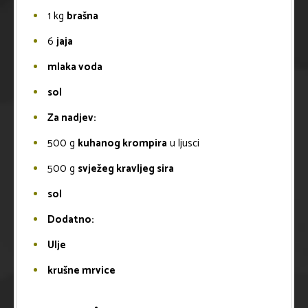
1
kg
brašna
6
jaja
mlaka voda
sol
Za nadjev:
500
g
kuhanog krompira
u ljusci
500
g
svježeg kravljeg sira
sol
Dodatno:
Ulje
krušne mrvice