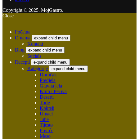
Copyright © 2025. MojGastro.
Close
Početna
O nama
expand child menu
Kontakt
Blog
expand child menu
Socials
Recepti
expand child menu
Kategorije
expand child menu
Doručak
Predjela
Glavna jela
Kruh i Peciva
Deserti
Torte
Kokteli
Umaci
Juhe
Tijesto
Povrće
Meso