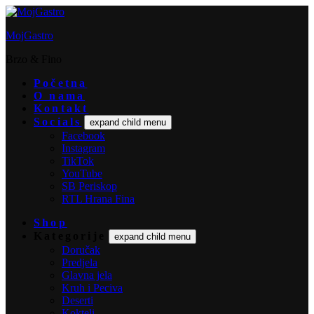
MojGastro
Brzo & Fino
Početna
O nama
Kontakt
Socials
expand child menu
Facebook
Instagram
TikTok
YouTube
SB Periskop
RTL Hrana Fina
Shop
Kategorije
expand child menu
Doručak
Predjela
Glavna jela
Kruh i Peciva
Deserti
Kokteli