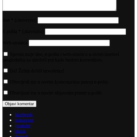
Ime
* (obavezno)
E-pošta
* (obavezno)
Web-stranica
Spremi moje ime, e-poštu i web-stranicu u ovom internet
pregledniku za sljedeći put kada budem komentirao.
Da! Želim dobiti newsletter!
Obavijesti me o novim komentarima putem e-pošte.
Obavijesti me o novim objavama putem e-pošte.
facebook
instagram
youtube
tiktok
threads