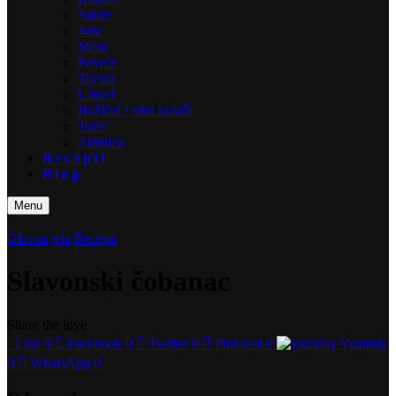
Salate
Juhe
Meso
Povrće
Tijesto
Umaci
Božićni i sitni kolači
Torte
Zimnica
Recepti
Blog
Menu
Glavna jela
Recepti
Slavonski čobanac
Share the love
Like
0
Facebook
0
Twitter
0
Pinterest
0
Yummly
0
WhatsApp
0