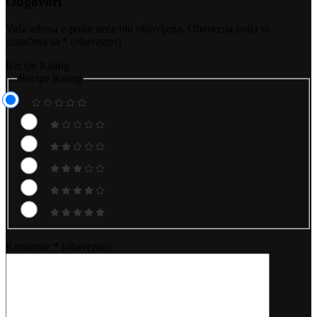
Odgovori
Vaša adresa e-pošte neće biti objavljena.
Obavezna polja su
označena sa
* (obavezno)
Recipe Rating
Recipe Rating
Komentar
* (obavezno)