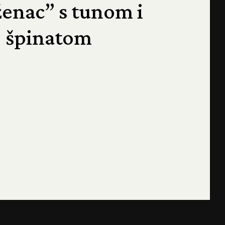
ženac” s tunom i
špinatom