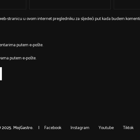
 web-stranicu u ovom internet pregledniku za sljedeći put kada budem komenti
entarima putem e-pošte.
vama putem e-pošte.
 2025. MojGastro.
Facebook
Instagram
Youtube
Tiktok