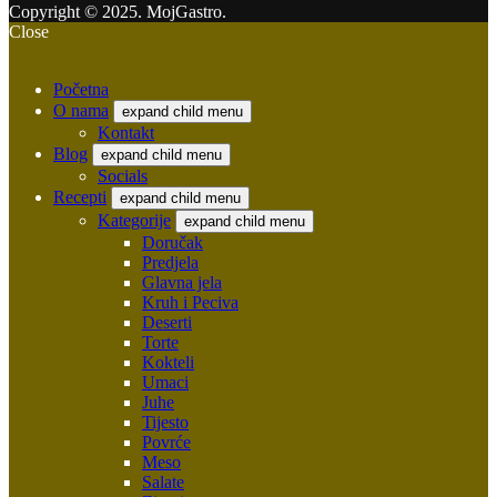
Copyright © 2025. MojGastro.
Close
Početna
O nama
expand child menu
Kontakt
Blog
expand child menu
Socials
Recepti
expand child menu
Kategorije
expand child menu
Doručak
Predjela
Glavna jela
Kruh i Peciva
Deserti
Torte
Kokteli
Umaci
Juhe
Tijesto
Povrće
Meso
Salate