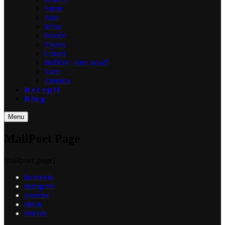
Salate
Juhe
Meso
Povrće
Tijesto
Umaci
Božićni i sitni kolači
Torte
Zimnica
Recepti
Blog
Menu
MailPoet Page
[mailpoet_page]
facebook
instagram
youtube
tiktok
threads