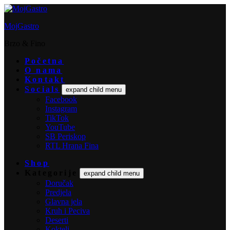
MojGastro
Brzo & Fino
Početna
O nama
Kontakt
Socials
expand child menu
Facebook
Instagram
TikTok
YouTube
SB Periskop
RTL Hrana Fina
Shop
Kategorije
expand child menu
Doručak
Predjela
Glavna jela
Kruh i Peciva
Deserti
Kokteli