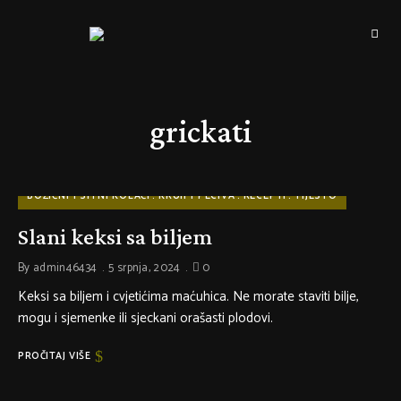
MOJGASTRO
Brzo
&
Fino
grickati
BOŽIĆNI I SITNI KOLAČI
KRUH I PECIVA
RECEPTI
TIJESTO
Slani keksi sa biljem
By
admin46434
5 srpnja, 2024
0
Keksi sa biljem i cvjetićima maćuhica. Ne morate staviti bilje,
mogu i sjemenke ili sjeckani orašasti plodovi.
PROČITAJ VIŠE