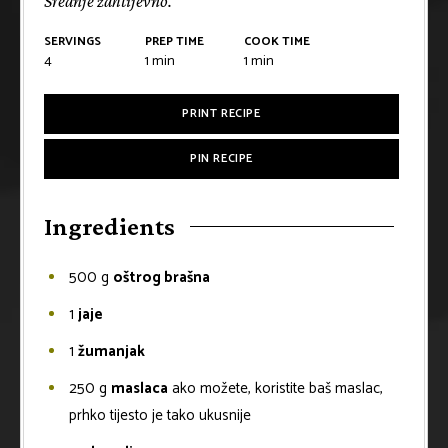
Srednje zahtijevno.
SERVINGS
PREP TIME
COOK TIME
4
1
min
1
min
PRINT RECIPE
PIN RECIPE
Ingredients
500
g
oštrog brašna
1
jaje
1
žumanjak
250
g
maslaca
ako možete, koristite baš maslac,
prhko tijesto je tako ukusnije