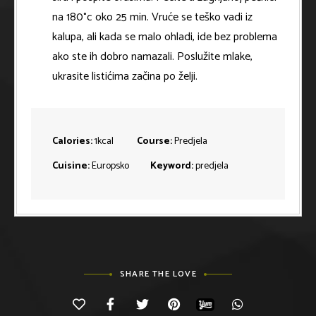
na 180°c oko 25 min. Vruće se teško vadi iz
kalupa, ali kada se malo ohladi, ide bez problema
ako ste ih dobro namazali. Poslužite mlake,
ukrasite listićima začina po želji.
Calories:
1
kcal
Course:
Predjela
Cuisine:
Europsko
Keyword:
predjela
SHARE THE LOVE