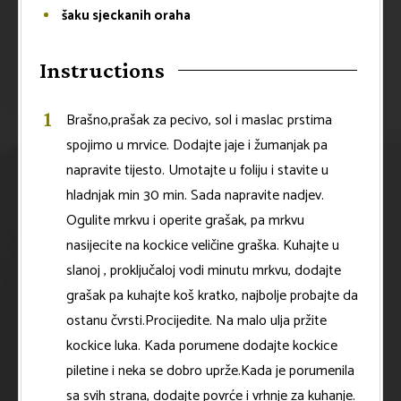
šaku sjeckanih oraha
Instructions
Brašno,prašak za pecivo, sol i maslac prstima
spojimo u mrvice. Dodajte jaje i žumanjak pa
napravite tijesto. Umotajte u foliju i stavite u
hladnjak min 30 min. Sada napravite nadjev.
Ogulite mrkvu i operite grašak, pa mrkvu
nasijecite na kockice veličine graška. Kuhajte u
slanoj , proključaloj vodi minutu mrkvu, dodajte
grašak pa kuhajte koš kratko, najbolje probajte da
ostanu čvrsti.Procijedite. Na malo ulja pržite
kockice luka. Kada porumene dodajte kockice
piletine i neka se dobro uprže.Kada je porumenila
sa svih strana, dodajte povrće i vrhnje za kuhanje.