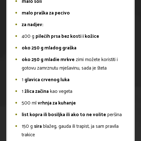
malo soli
malo praška za pecivo
za nadjev:
400
g
pilećih prsa bez kosti i kožice
oko 250 g mladog graška
oko 250 g mladie mrkve
zimi možete koristiti i
gotovu zamrznutu mješavinu, sada je šteta
1
glavica crvenog luka
1
žlica začina
kao vegeta
500
ml
vrhnja za kuhanje
list kopra ili bosiljka ili ako to ne volite
peršina
150
g
sira
blažeg, gauda ili trapist, ja sam pravila
trakice