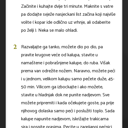
Začinite i kuhajte dvije tri minute. Maknite s vatre
pa dodajte svježe nasjeckani list začina koji najviše
volite ( kopar ide odlično uz vrhnje, ali odaberite
po želji ). Neka se malo ohladi.
Razvaljajte ga tanko, možete dio po dio, pa
pravite krugove veće od kalupa, stavite u
namaštene i pobrašnjene kalupe, do ruba. Višak
prema van odrežite nožem. Naravno, možete peći
i u jednom, velikom kalupu samo pečete duže, 45-
50 min. Vilicom ga izbockajte i ako možete,
stavite u hladnjak dok ne punite nadjevom. Sve
možete pripremiti i kada očekujete goste, pa prije
njihovog dolaska samo peći i poslužiti toplo. Sada
kalupe napunite nadjevom, iskrižajte trakicama
sira i pospite orasima. Pecite u zagrijanoj pećnici