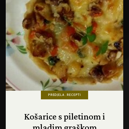
PREDJELA
RECEPTI
Košarice s piletinom i
mladim graškom