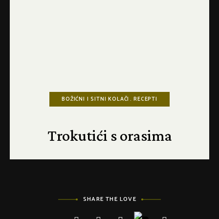
BOŽIĆNI I SITNI KOLAČI
RECEPTI
Trokutići s orasima
SHARE THE LOVE