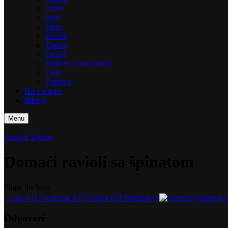
Salate
Juhe
Meso
Povrće
Tijesto
Umaci
Božićni i sitni kolači
Torte
Zimnica
Recepti
Blog
Menu
Recepti
Tijesto
Domaći ravioli sa špinatom
Share the love
Like
1
Facebook
0
Twitter
0
Pinterest
0
Yummly
Odgovori