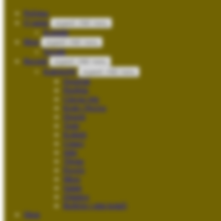
Početna
O nama
expand child menu
Kontakt
Blog
expand child menu
Socials
Recepti
expand child menu
Kategorije
expand child menu
Doručak
Predjela
Glavna jela
Kruh i Peciva
Deserti
Torte
Kokteli
Umaci
Juhe
Tijesto
Povrće
Meso
Salate
Zimnica
Božićni i sitni kolači
Shop