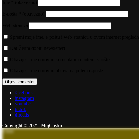
Ime
* (obavezno)
E-pošta
* (obavezno)
Web-stranica
Spremi moje ime, e-poštu i web-stranicu u ovom internet pregledn
Da! Želim dobiti newsletter!
Obavijesti me o novim komentarima putem e-pošte.
Obavijesti me o novim objavama putem e-pošte.
facebook
instagram
youtube
tiktok
threads
Copyright © 2025. MojGastro.
Close