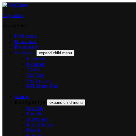
MojGastro
Brzo & Fino
Početna
O nama
Kontakt
Socials
expand child menu
Facebook
Instagram
TikTok
YouTube
SB Periskop
RTL Hrana Fina
Shop
Kategorije
expand child menu
Doručak
Predjela
Glavna jela
Kruh i Peciva
Deserti
Kokteli