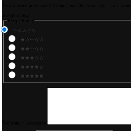
Vaša adresa e-pošte neće biti objavljena.
Obavezna polja su označena
Recipe Rating
Recipe Rating
Komentar
* (obavezno)