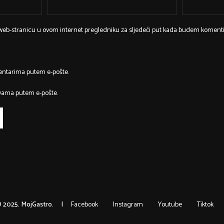
 web-stranicu u ovom internet pregledniku za sljedeći put kada budem komenti
entarima putem e-pošte.
vama putem e-pošte.
 2025. MojGastro.
Facebook
Instagram
Youtube
Tiktok