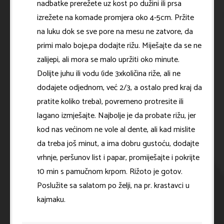
nadbatke prerežete uz kost po dužini ili prsa
izrežete na komade promjera oko 4-5cm. Pržite
na luku dok se sve pore na mesu ne zatvore, da
primi malo boje,pa dodajte rižu. Miješajte da se ne
zalijepi, ali mora se malo upržiti oko minute.
Dolijte juhu ili vodu (ide 3xkoličina riže, ali ne
dodajete odjednom, već 2/3, a ostalo pred kraj da
pratite koliko treba), povremeno protresite ili
lagano izmješajte. Najbolje je da probate rižu, jer
kod nas većinom ne vole al dente, ali kad mislite
da treba još minut, a ima dobru gustoću, dodajte
vrhnje, peršunov list i papar, promiješajte i pokrijte
10 min s pamučnom krpom. Rižoto je gotov.
Poslužite sa salatom po želji, na pr. krastavci u
kajmaku.