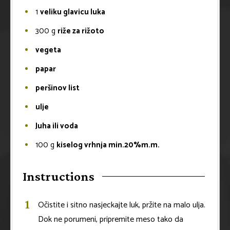
1
veliku glavicu luka
300
g
riže za rižoto
vegeta
papar
peršinov list
ulje
Juha ili voda
100
g
kiselog vrhnja min.20%m.m.
Instructions
Očistite i sitno nasjeckajte luk, pržite na malo ulja.
Dok ne porumeni, pripremite meso tako da