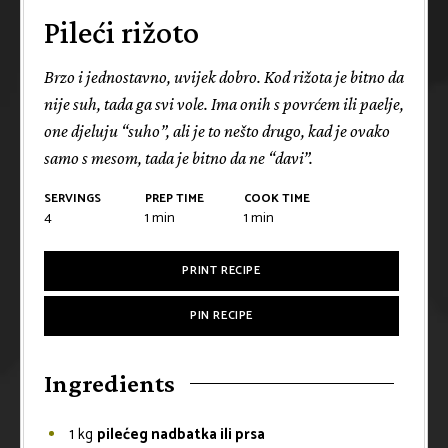
Pileći rižoto
Brzo i jednostavno, uvijek dobro. Kod rižota je bitno da
nije suh, tada ga svi vole. Ima onih s povrćem ili paelje,
one djeluju “suho”, ali je to nešto drugo, kad je ovako
samo s mesom, tada je bitno da ne “davi”.
SERVINGS
PREP TIME
COOK TIME
4
1
min
1
min
PRINT RECIPE
PIN RECIPE
Ingredients
1
kg
pilećeg nadbatka ili prsa