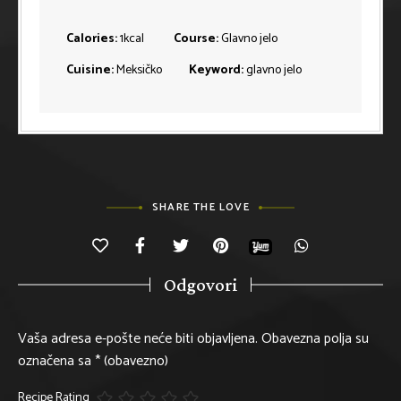
Calories:
1
kcal
Course:
Glavno jelo
Cuisine:
Meksičko
Keyword:
glavno jelo
SHARE THE LOVE
Odgovori
Vaša adresa e-pošte neće biti objavljena.
Obavezna polja su
označena sa
* (obavezno)
Recipe Rating