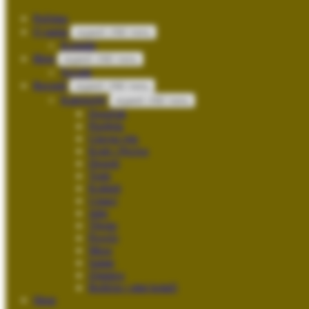
Početna
O nama
expand child menu
Kontakt
Blog
expand child menu
Socials
Recepti
expand child menu
Kategorije
expand child menu
Doručak
Predjela
Glavna jela
Kruh i Peciva
Deserti
Torte
Kokteli
Umaci
Juhe
Tijesto
Povrće
Meso
Salate
Zimnica
Božićni i sitni kolači
Shop