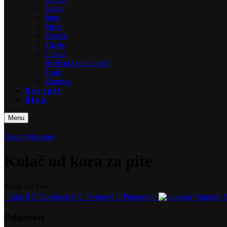
Salate
Juhe
Meso
Povrće
Tijesto
Umaci
Božićni i sitni kolači
Torte
Zimnica
Recepti
Blog
Menu
Deserti
Recepti
Kolač od kora za pite
Share the love
Like
0
Facebook
0
Twitter
0
Pinterest
0
Yummly
Odgovori