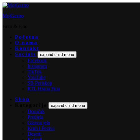
MojGastro
Brzo & Fino
Početna
O nama
Kontakt
Socials
expand child menu
Facebook
Instagram
TikTok
YouTube
SB Periskop
RTL Hrana Fina
Shop
Kategorije
expand child menu
Doručak
Predjela
Glavna jela
Kruh i Peciva
Deserti
Kokteli