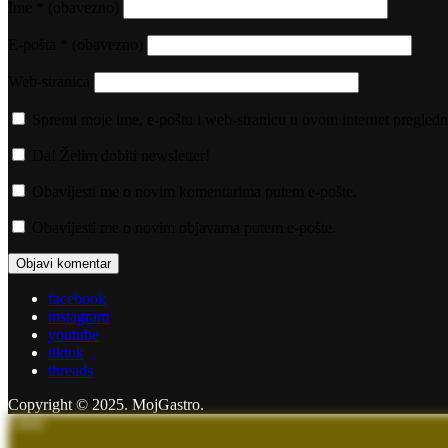
Ime
* (obavezno)
E-pošta
* (obavezno)
Web-stranica
Spremi moje ime, e-poštu i web-stranicu u ovom internet pregledn
Da! Želim dobiti newsletter!
Obavijesti me o novim komentarima putem e-pošte.
Obavijesti me o novim objavama putem e-pošte.
facebook
instagram
youtube
tiktok
threads
Copyright © 2025. MojGastro.
Close