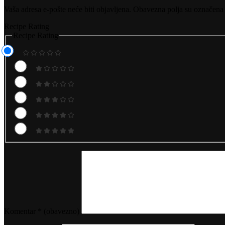
Vaša adresa e-pošte neće biti objavljena.
Obavezna polja su označena
Recipe Rating
Recipe Rating
Komentar
* (obavezno)