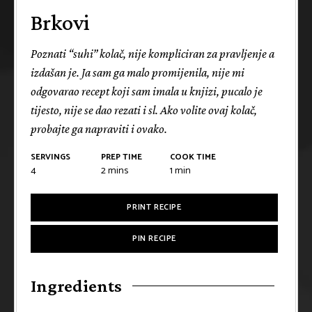
Brkovi
Poznati “suhi” kolač, nije kompliciran za pravljenje a
izdašan je. Ja sam ga malo promijenila, nije mi
odgovarao recept koji sam imala u knjizi, pucalo je
tijesto, nije se dao rezati i sl. Ako volite ovaj kolač,
probajte ga napraviti i ovako.
SERVINGS
PREP TIME
COOK TIME
4
2
mins
1
min
PRINT RECIPE
PIN RECIPE
Ingredients