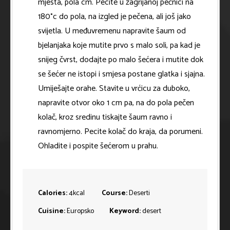
mjesta, pola cm. Pecite u zagrijanoj pećnici na
180°c do pola, na izgled je pečena, ali još jako
svijetla. U međuvremenu napravite šaum od
bjelanjaka koje mutite prvo s malo soli, pa kad je
snijeg čvrst, dodajte po malo šećera i mutite dok
se šećer ne istopi i smjesa postane glatka i sjajna.
Umiješajte orahe. Stavite u vrćicu za duboko,
napravite otvor oko 1 cm pa, na do pola pečen
kolač, kroz sredinu tiskajte šaum ravno i
ravnomjerno. Pecite kolač do kraja, da porumeni.
Ohladite i pospite šećerom u prahu.
Calories:
4
kcal
Course:
Deserti
Cuisine:
Europsko
Keyword:
desert