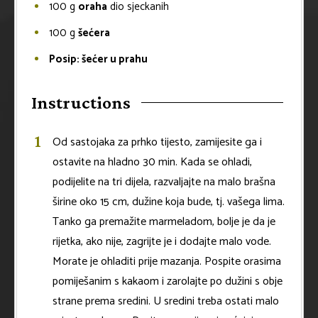
100
g
oraha
dio sjeckanih
100
g
šećera
Posip: šećer u prahu
Instructions
Od sastojaka za prhko tijesto, zamijesite ga i
ostavite na hladno 30 min. Kada se ohladi,
podijelite na tri dijela, razvaljajte na malo brašna
širine oko 15 cm, dužine koja bude, tj. vašega lima.
Tanko ga premažite marmeladom, bolje je da je
rijetka, ako nije, zagrijte je i dodajte malo vode.
Morate je ohladiti prije mazanja. Pospite orasima
pomiješanim s kakaom i zarolajte po dužini s obje
strane prema sredini. U sredini treba ostati malo