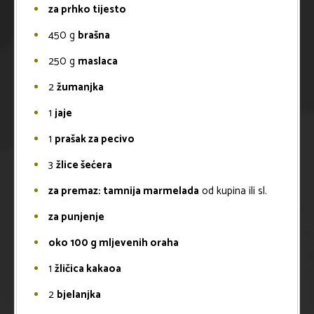
za prhko tijesto
450
g
brašna
250
g
maslaca
2
žumanjka
1
jaje
1
prašak za pecivo
3
žlice šećera
za premaz: tamnija marmelada
od kupina ili sl.
za punjenje
oko 100 g mljevenih oraha
1
žličica kakaoa
2
bjelanjka