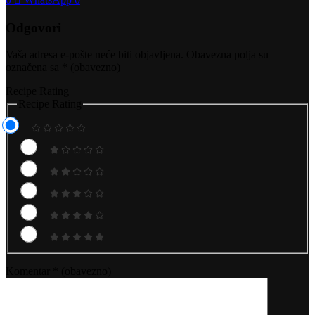
Odgovori
Vaša adresa e-pošte neće biti objavljena.
Obavezna polja su
označena sa
* (obavezno)
Recipe Rating
Recipe Rating
Komentar
* (obavezno)