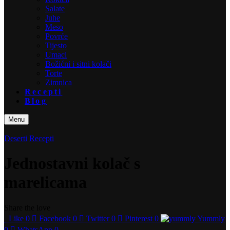
Salate
Juhe
Meso
Povrće
Tijesto
Umaci
Božićni i sitni kolači
Torte
Zimnica
Recepti
Blog
Menu
Deserti
Recepti
Jednostavni kolač s
marelicama
Share the love
Like
0
Facebook
0
Twitter
0
Pinterest
0
Yummly
0
WhatsApp
0