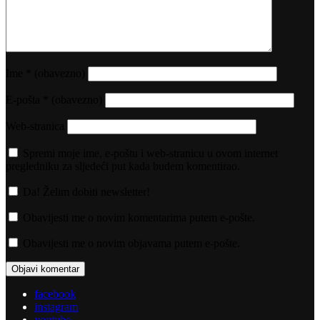
Ime
* (obavezno)
E-pošta
* (obavezno)
Web-stranica
Spremi moje ime, e-poštu i web-stranicu u ovom internet
pregledniku za sljedeći put kada budem komentirao.
Da! Želim dobiti newsletter!
Obavijesti me o novim komentarima putem e-pošte.
Obavijesti me o novim objavama putem e-pošte.
facebook
instagram
youtube