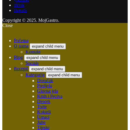
tiktok
threads
Copyright © 2025. MojGastro.
Close
Početna
O nama
expand child menu
Kontakt
Blog
expand child menu
Socials
Recepti
expand child menu
Kategorije
expand child menu
Doručak
Predjela
Glavna jela
Kruh i Peciva
Deserti
Torte
Kokteli
Umaci
Juhe
Tijesto