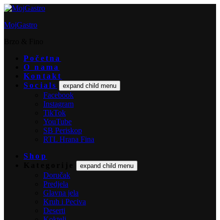
MojGastro
Brzo & Fino
Početna
O nama
Kontakt
Socials
expand child menu
Facebook
Instagram
TikTok
YouTube
SB Periskop
RTL Hrana Fina
Shop
Kategorije
expand child menu
Doručak
Predjela
Glavna jela
Kruh i Peciva
Deserti
Kokteli