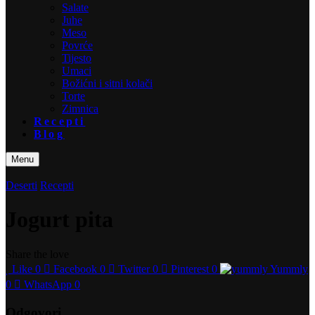
Salate
Juhe
Meso
Povrće
Tijesto
Umaci
Božićni i sitni kolači
Torte
Zimnica
Recepti
Blog
Menu
Deserti
Recepti
Jogurt pita
Share the love
Like
0
Facebook
0
Twitter
0
Pinterest
0
Yummly
0
WhatsApp
0
Odgovori