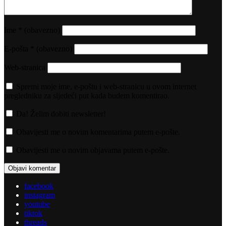
Ime
* (obavezno)
E-pošta
* (obavezno)
Web-stranica
Spremi moje ime, e-poštu i web-stranicu u ovom internet
pregledniku za sljedeći put kada budem komentirao.
Da! Želim dobiti newsletter!
Obavijesti me o novim komentarima putem e-pošte.
Obavijesti me o novim objavama putem e-pošte.
facebook
instagram
youtube
tiktok
threads