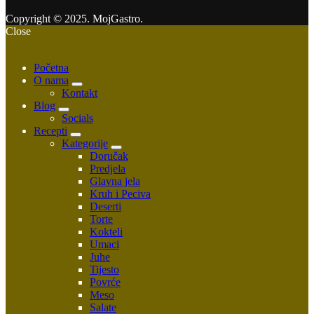
Copyright © 2025. MojGastro.
Close
Početna
O nama
Kontakt
Blog
Socials
Recepti
Kategorije
Doručak
Predjela
Glavna jela
Kruh i Peciva
Deserti
Torte
Kokteli
Umaci
Juhe
Tijesto
Povrće
Meso
Salate