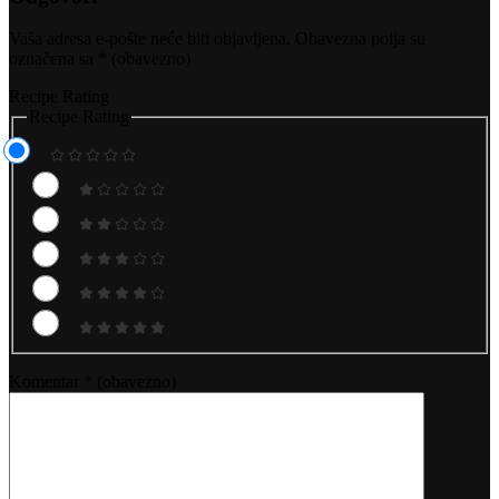
Vaša adresa e-pošte neće biti objavljena.
Obavezna polja su
označena sa
* (obavezno)
Recipe Rating
Recipe Rating
Komentar
* (obavezno)