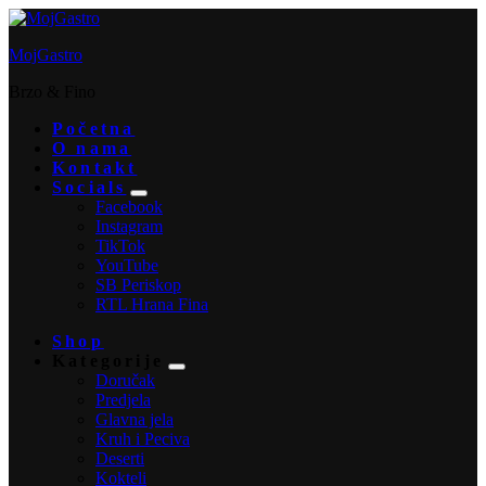
MojGastro
Brzo & Fino
Početna
O nama
Kontakt
Socials
Facebook
Instagram
TikTok
YouTube
SB Periskop
RTL Hrana Fina
Shop
Kategorije
Doručak
Predjela
Glavna jela
Kruh i Peciva
Deserti
Kokteli