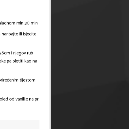
a hladnom min 30 min.
naribajte ili isjecite
 26cm i njegov rub
ake pa pletiti kao na
 priređenim tijestom
led od vanilije na pr.