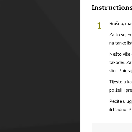
Instruction
Brašno, mas
Za to vrijeme
na tanke lis
Nešto više 
također. Zat
slici. Poigra
Tijesto u ka
po želji i 
Pecite u ugr
ili hladno. Po