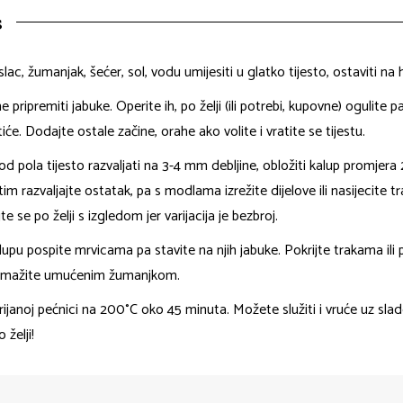
s
lac, žumanjak, šećer, sol, vodu umijesiti u glatko tijesto, ostaviti n
 pripremiti jabuke. Operite ih, po želji (ili potrebi, kupovne) ogulite pa 
tiće. Dodajte ostale začine, orahe ako volite i vratite se tijestu.
od pola tijesto razvaljati na 3-4 mm debljine, obložiti kalup promjera
im razvaljajte ostatak, pa s modlama izrežite dijelove ili nasijecite tr
jte se po želji s izgledom jer varijacija je bezbroj.
lupu pospite mrvicama pa stavite na njih jabuke. Pokrijte trakama ili
premažite umućenim žumanjkom.
ijanoj pećnici na 200°C oko 45 minuta. Možete služiti i vruće uz slado
 želji!