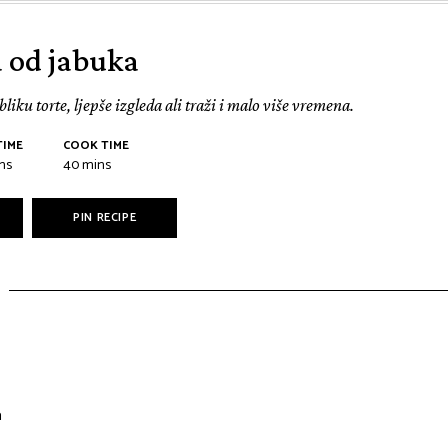
a od jabuka
liku torte, ljepše izgleda ali traži i malo više vremena.
TIME
COOK TIME
ns
40
mins
PIN RECIPE
a