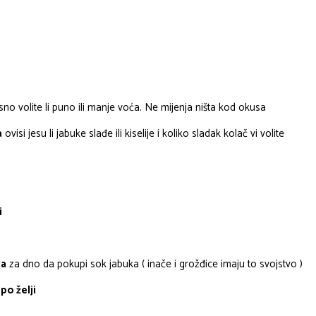
sno volite li puno ili manje voća. Ne mijenja ništa kod okusa
a
ovisi jesu li jabuke slađe ili kiselije i koliko sladak kolač vi volite
i
ca
za dno da pokupi sok jabuka ( inače i grožđice imaju to svojstvo )
po želji