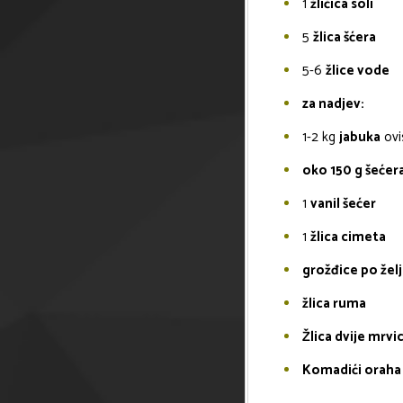
1
žličica soli
5
žlica šćera
5-6
žlice vode
za nadjev:
1-2
kg
jabuka
ovi
oko 150 g šećer
1
vanil šećer
1
žlica cimeta
grožđice po želj
žlica ruma
Žlica dvije mrvi
Komadići oraha 