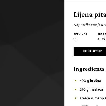
Lijena pit
Napravila sam je u ob
SERVINGS
PREP 
16
40
mi
PRINT RECIPE
Ingredients
500
g
brašna
250
g
maslaca
2
veća žumanjk