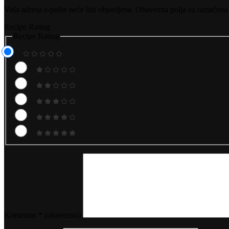
Vaša adresa e-pošte neće biti objavljena.
Obavezna polja su označena
Recipe Rating
Recipe Rating
Komentar
* (obavezno)