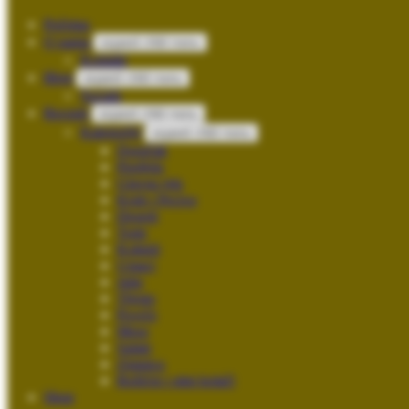
Početna
O nama
expand child menu
Kontakt
Blog
expand child menu
Socials
Recepti
expand child menu
Kategorije
expand child menu
Doručak
Predjela
Glavna jela
Kruh i Peciva
Deserti
Torte
Kokteli
Umaci
Juhe
Tijesto
Povrće
Meso
Salate
Zimnica
Božićni i sitni kolači
Shop