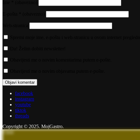
Ime
* (obavezno)
E-pošta
* (obavezno)
Web-stranica
Spremi moje ime, e-poštu i web-stranicu u ovom internet pregledn
Da! Želim dobiti newsletter!
Obavijesti me o novim komentarima putem e-pošte.
Obavijesti me o novim objavama putem e-pošte.
facebook
instagram
youtube
tiktok
threads
Copyright © 2025. MojGastro.
Close