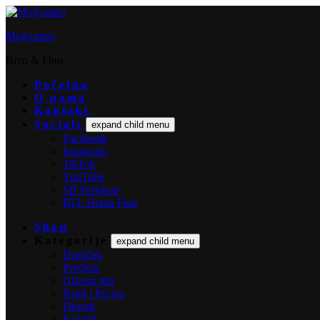
MojGastro
Brzo & Fino
Početna
O nama
Kontakt
Socials
expand child menu
Facebook
Instagram
TikTok
YouTube
SB Periskop
RTL Hrana Fina
Shop
Kategorije
expand child menu
Doručak
Predjela
Glavna jela
Kruh i Peciva
Deserti
Kokteli