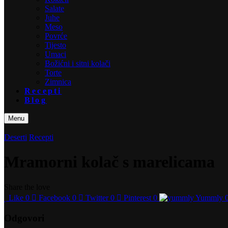
Salate
Juhe
Meso
Povrće
Tijesto
Umaci
Božićni i sitni kolači
Torte
Zimnica
Recepti
Blog
Menu
Deserti
Recepti
Mramorni kolač s marelicama
Share the love
Like
0
Facebook
0
Twitter
0
Pinterest
0
Yummly
Odgovori