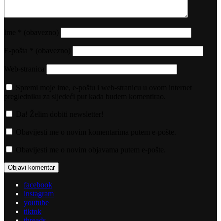
Ime
* (obavezno)
E-pošta
* (obavezno)
Web-stranica
Spremi moje ime, e-poštu i web-stranicu u ovom internet
pregledniku za sljedeći put kada budem komentirao.
Da! Želim dobiti newsletter!
Obavijesti me o novim komentarima putem e-pošte.
Obavijesti me o novim objavama putem e-pošte.
facebook
instagram
youtube
tiktok
threads