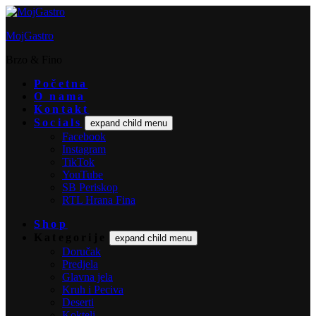
MojGastro
Brzo & Fino
Početna
O nama
Kontakt
Socials
expand child menu
Facebook
Instagram
TikTok
YouTube
SB Periskop
RTL Hrana Fina
Shop
Kategorije
expand child menu
Doručak
Predjela
Glavna jela
Kruh i Peciva
Deserti
Kokteli