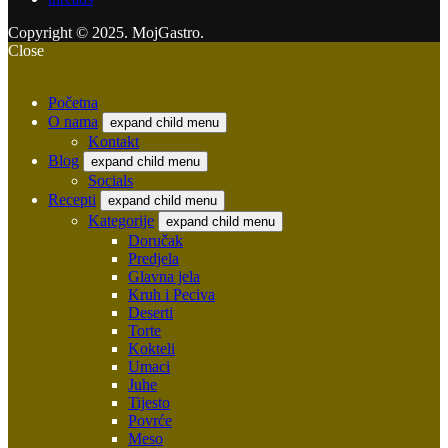
Copyright © 2025. MojGastro.
Close
Početna
O nama
expand child menu
Kontakt
Blog
expand child menu
Socials
Recepti
expand child menu
Kategorije
expand child menu
Doručak
Predjela
Glavna jela
Kruh i Peciva
Deserti
Torte
Kokteli
Umaci
Juhe
Tijesto
Povrće
Meso