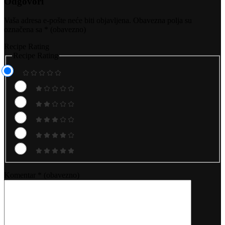
Odgovori
Vaša adresa e-pošte neće biti objavljena.
Obavezna polja su
označena sa
* (obavezno)
Recipe Rating
Recipe Rating
Komentar
* (obavezno)