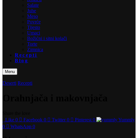
Salate
Juhe
Meso
Povrće
Tijesto
Umaci
Božićni i sitni kolači
Torte
Zimnica
Recepti
Blog
Menu
Deserti
Recepti
Orahnjača i makovnjača
Share the love
Like
0
Facebook
0
Twitter
0
Pinterest
0
Yummly
0
WhatsApp
0