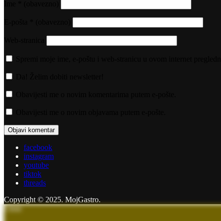
Ime
* (obavezno)
E-pošta
* (obavezno)
Web-stranica
Spremi moje ime, e-poštu i web-stranicu u ovom internet pregledn
Da! Želim dobiti newsletter!
Obavijesti me o novim komentarima putem e-pošte.
Obavijesti me o novim objavama putem e-pošte.
facebook
instagram
youtube
tiktok
threads
Copyright © 2025. MojGastro.
Close