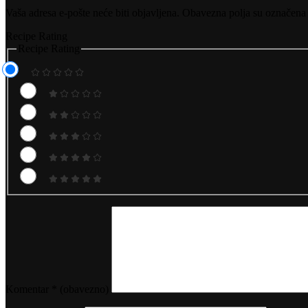
Vaša adresa e-pošte neće biti objavljena.
Obavezna polja su označena
Recipe Rating
Recipe Rating
Komentar
* (obavezno)