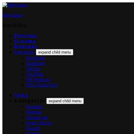
MojGastro
Brzo & Fino
Početna
O nama
Kontakt
Socials
expand child menu
Facebook
Instagram
TikTok
YouTube
SB Periskop
RTL Hrana Fina
Shop
Kategorije
expand child menu
Doručak
Predjela
Glavna jela
Kruh i Peciva
Deserti
Kokteli