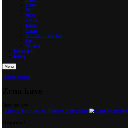
Salate
Juhe
Meso
Povrće
Tijesto
Umaci
Božićni i sitni kolači
Torte
Zimnica
Recepti
Blog
Menu
Deserti
Recepti
Zrna kave
Share the love
Like
0
Facebook
0
Twitter
0
Pinterest
0
Yummly
Odgovori