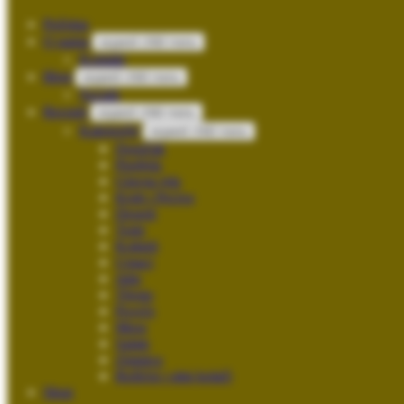
Početna
O nama
expand child menu
Kontakt
Blog
expand child menu
Socials
Recepti
expand child menu
Kategorije
expand child menu
Doručak
Predjela
Glavna jela
Kruh i Peciva
Deserti
Torte
Kokteli
Umaci
Juhe
Tijesto
Povrće
Meso
Salate
Zimnica
Božićni i sitni kolači
Shop