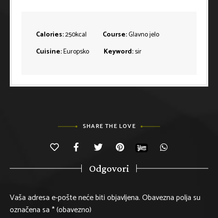
Calories:
250
kcal
Course:
Glavno jelo
Cuisine:
Europsko
Keyword:
sir
SHARE THE LOVE
Odgovori
Vaša adresa e-pošte neće biti objavljena.
Obavezna polja su
označena sa
* (obavezno)