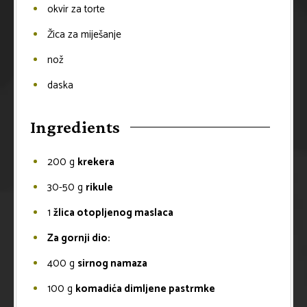
okvir za torte
Žica za miješanje
nož
daska
Ingredients
200
g
krekera
30-50
g
rikule
1
žlica otopljenog maslaca
Za gornji dio:
400
g
sirnog namaza
100
g
komadića dimljene pastrmke