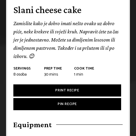
Slani cheese cake
Zamislite kako je dobro imati nešto ovako uz dobro
piće, neke krekere ili svježi kruh. Napravit ćete za čas
jer je jednostavno. Možete sa dimljenim lososom ili
dimljenom pastrvom. Također i sa pršutom ili sl po
izboru. 😊
SERVINGS
PREP TIME
COOK TIME
8
osoba
30
mins
1
min
PRINT RECIPE
PIN RECIPE
Equipment