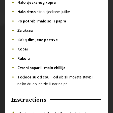
Malo sjeckanog kopra
Malo sitno
sitno sjeckane ljutike
Po potrebi malo soli i papra
Za ukras:
100
g
dimljene pastrve
Kopar
Rukolu
Crveni papar ili malo chillija
Točkice su od coulli od ribizli
možete staviti i
nešto drugo, ribizle ili nar na pr.
Instructions