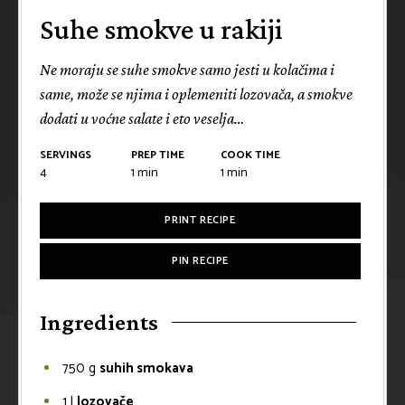
Suhe smokve u rakiji
Ne moraju se suhe smokve samo jesti u kolačima i
same, može se njima i oplemeniti lozovača, a smokve
dodati u voćne salate i eto veselja…
SERVINGS
PREP TIME
COOK TIME
4
1
min
1
min
PRINT RECIPE
PIN RECIPE
Ingredients
750
g
suhih smokava
1
l
lozovače