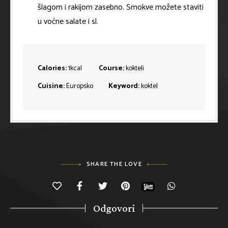
šlagom i rakijom zasebno. Smokve možete staviti
u voćne salate i sl.
Calories:
1
kcal
Course:
kokteli
Cuisine:
Europsko
Keyword:
koktel
SHARE THE LOVE
Odgovori