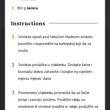
180
g
šećera.
Instructions
Smokve oprati pod tekućom hladnom vodom,
posušite i rasporedite na kuhinjskoj krpi da se
osuše.
Smokve poslažite u staklenku. Dodajte šećer i
lozovaču dobro zatvorite i čuvajte na svježem
mjestu mjesec dana.
Povremeno staklenku protresite da se šećer
istopi i sastojci prožmu. Posližite rakiju sa
smokvom ili smokve izvadite iz rakije, poslužite sa