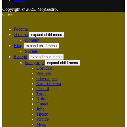
Copyright © 2025. MojGastro.
Close
Početna
O nama
expand child menu
Kontakt
Blog
expand child menu
Socials
Recepti
expand child menu
Kategorije
expand child menu
Doručak
Predjela
Glavna jela
Kruh i Peciva
Deserti
Torte
Kokteli
Umaci
Juhe
Tijesto
Povrće
Meso