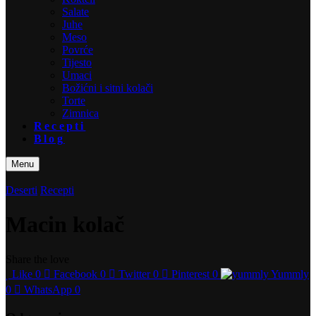
Salate
Juhe
Meso
Povrće
Tijesto
Umaci
Božićni i sitni kolači
Torte
Zimnica
Recepti
Blog
Menu
Deserti
Recepti
Macin kolač
Share the love
Like
0
Facebook
0
Twitter
0
Pinterest
0
Yummly
0
WhatsApp
0