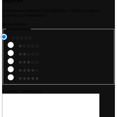
Odgovori
Vaša adresa e-pošte neće biti objavljena.
Obavezna polja su
označena sa
* (obavezno)
Recipe Rating
Recipe Rating
Komentar
* (obavezno)