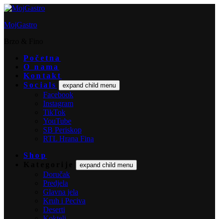
MojGastro
Brzo & Fino
Početna
O nama
Kontakt
Socials
expand child menu
Facebook
Instagram
TikTok
YouTube
SB Periskop
RTL Hrana Fina
Shop
Kategorije
expand child menu
Doručak
Predjela
Glavna jela
Kruh i Peciva
Deserti
Kokteli