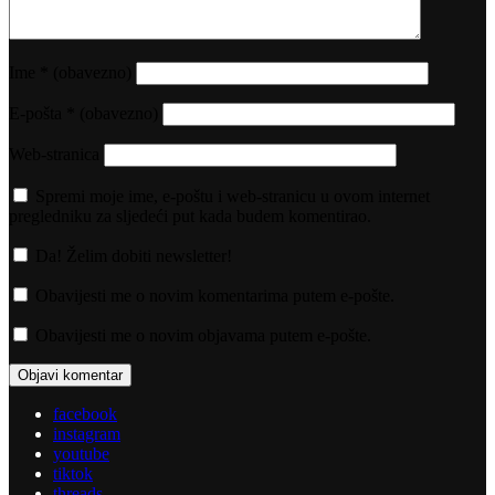
Ime
* (obavezno)
E-pošta
* (obavezno)
Web-stranica
Spremi moje ime, e-poštu i web-stranicu u ovom internet
pregledniku za sljedeći put kada budem komentirao.
Da! Želim dobiti newsletter!
Obavijesti me o novim komentarima putem e-pošte.
Obavijesti me o novim objavama putem e-pošte.
facebook
instagram
youtube
tiktok
threads